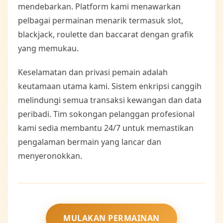
mendebarkan. Platform kami menawarkan
pelbagai permainan menarik termasuk slot,
blackjack, roulette dan baccarat dengan grafik
yang memukau.
Keselamatan dan privasi pemain adalah
keutamaan utama kami. Sistem enkripsi canggih
melindungi semua transaksi kewangan dan data
peribadi. Tim sokongan pelanggan profesional
kami sedia membantu 24/7 untuk memastikan
pengalaman bermain yang lancar dan
menyeronokkan.
MULAKAN PERMAINAN