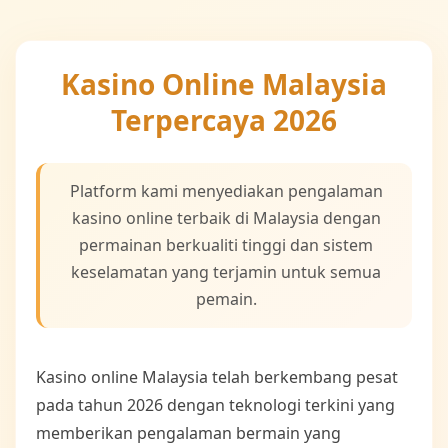
Kasino Online Malaysia
Terpercaya 2026
Platform kami menyediakan pengalaman
kasino online terbaik di Malaysia dengan
permainan berkualiti tinggi dan sistem
keselamatan yang terjamin untuk semua
pemain.
Kasino online Malaysia telah berkembang pesat
pada tahun 2026 dengan teknologi terkini yang
memberikan pengalaman bermain yang