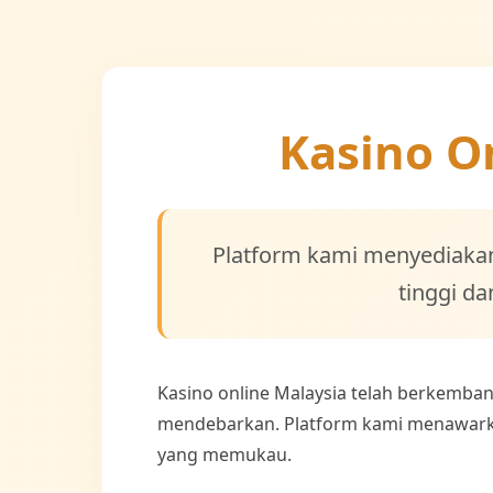
Kasino O
Platform kami menyediakan
tinggi d
Kasino online Malaysia telah berkemba
mendebarkan. Platform kami menawarkan
yang memukau.