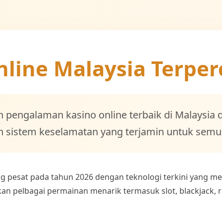
nline Malaysia Terper
 pengalaman kasino online terbaik di Malaysia 
an sistem keselamatan yang terjamin untuk sem
ng pesat pada tahun 2026 dengan teknologi terkini yang
 pelbagai permainan menarik termasuk slot, blackjack, ro