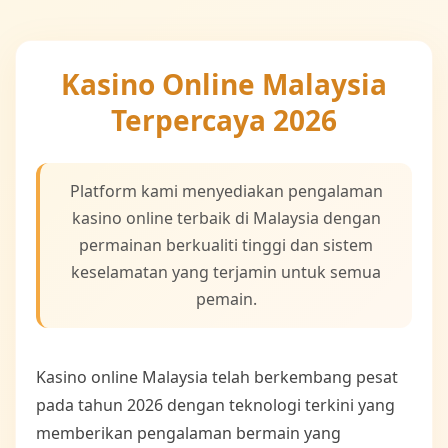
Kasino Online Malaysia
Terpercaya 2026
Platform kami menyediakan pengalaman
kasino online terbaik di Malaysia dengan
permainan berkualiti tinggi dan sistem
keselamatan yang terjamin untuk semua
pemain.
Kasino online Malaysia telah berkembang pesat
pada tahun 2026 dengan teknologi terkini yang
memberikan pengalaman bermain yang