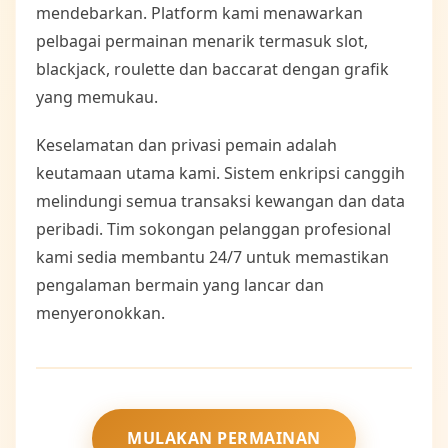
mendebarkan. Platform kami menawarkan
pelbagai permainan menarik termasuk slot,
blackjack, roulette dan baccarat dengan grafik
yang memukau.
Keselamatan dan privasi pemain adalah
keutamaan utama kami. Sistem enkripsi canggih
melindungi semua transaksi kewangan dan data
peribadi. Tim sokongan pelanggan profesional
kami sedia membantu 24/7 untuk memastikan
pengalaman bermain yang lancar dan
menyeronokkan.
MULAKAN PERMAINAN