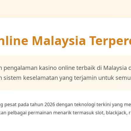
nline Malaysia Terper
 pengalaman kasino online terbaik di Malaysia 
an sistem keselamatan yang terjamin untuk sem
ng pesat pada tahun 2026 dengan teknologi terkini yang
 pelbagai permainan menarik termasuk slot, blackjack, ro