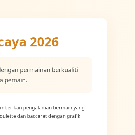
caya 2026
dengan permainan berkualiti
ua pemain.
 memberikan pengalaman bermain yang
ulette dan baccarat dengan grafik