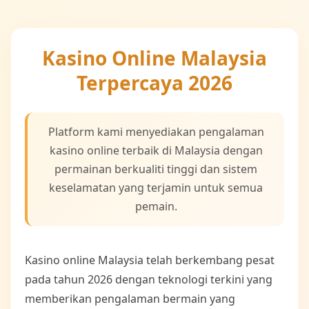
Kasino Online Malaysia
Terpercaya 2026
Platform kami menyediakan pengalaman
kasino online terbaik di Malaysia dengan
permainan berkualiti tinggi dan sistem
keselamatan yang terjamin untuk semua
pemain.
Kasino online Malaysia telah berkembang pesat
pada tahun 2026 dengan teknologi terkini yang
memberikan pengalaman bermain yang