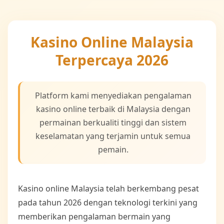
Kasino Online Malaysia
Terpercaya 2026
Platform kami menyediakan pengalaman
kasino online terbaik di Malaysia dengan
permainan berkualiti tinggi dan sistem
keselamatan yang terjamin untuk semua
pemain.
Kasino online Malaysia telah berkembang pesat
pada tahun 2026 dengan teknologi terkini yang
memberikan pengalaman bermain yang