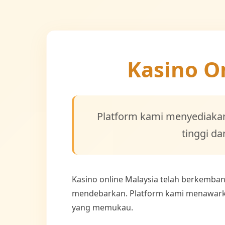
Kasino O
Platform kami menyediakan
tinggi d
Kasino online Malaysia telah berkemba
mendebarkan. Platform kami menawarkan
yang memukau.