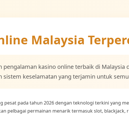
nline Malaysia Terper
 pengalaman kasino online terbaik di Malaysia 
an sistem keselamatan yang terjamin untuk sem
ng pesat pada tahun 2026 dengan teknologi terkini yang
 pelbagai permainan menarik termasuk slot, blackjack, ro