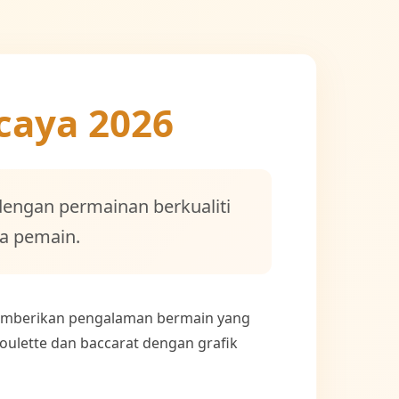
caya 2026
dengan permainan berkualiti
ua pemain.
 memberikan pengalaman bermain yang
ulette dan baccarat dengan grafik