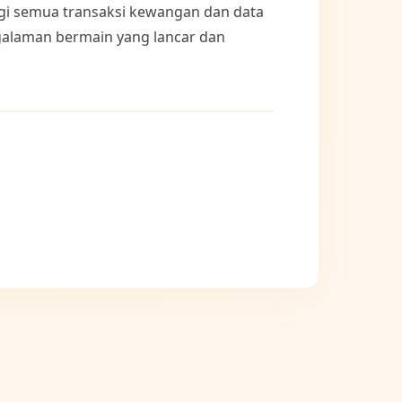
gi semua transaksi kewangan dan data
galaman bermain yang lancar dan