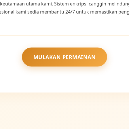
 keutamaan utama kami. Sistem enkripsi canggih melindun
fesional kami sedia membantu 24/7 untuk memastikan pen
MULAKAN PERMAINAN