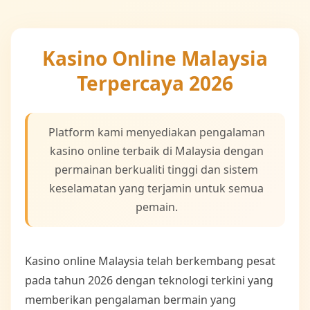
Kasino Online Malaysia
Terpercaya 2026
Platform kami menyediakan pengalaman
kasino online terbaik di Malaysia dengan
permainan berkualiti tinggi dan sistem
keselamatan yang terjamin untuk semua
pemain.
Kasino online Malaysia telah berkembang pesat
pada tahun 2026 dengan teknologi terkini yang
memberikan pengalaman bermain yang