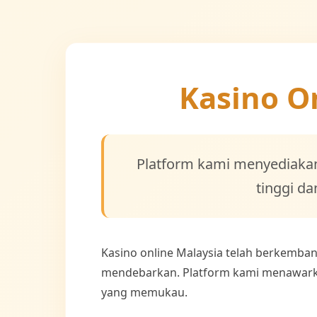
Kasino O
Platform kami menyediakan
tinggi d
Kasino online Malaysia telah berkemba
mendebarkan. Platform kami menawarkan
yang memukau.