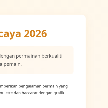
caya 2026
dengan permainan berkualiti
ua pemain.
 memberikan pengalaman bermain yang
ulette dan baccarat dengan grafik