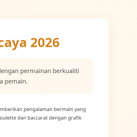
caya 2026
dengan permainan berkualiti
ua pemain.
 memberikan pengalaman bermain yang
ulette dan baccarat dengan grafik