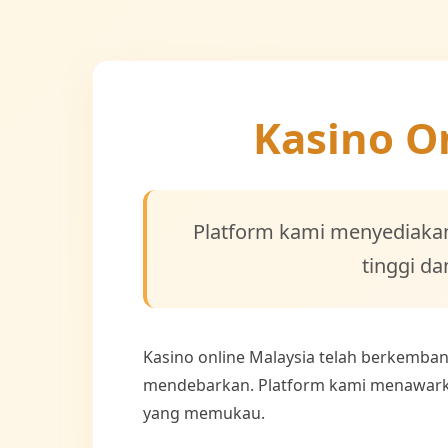
Kasino O
Platform kami menyediakan
tinggi d
Kasino online Malaysia telah berkemba
mendebarkan. Platform kami menawarkan
yang memukau.