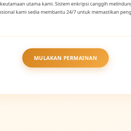
 keutamaan utama kami. Sistem enkripsi canggih melindun
fesional kami sedia membantu 24/7 untuk memastikan pen
MULAKAN PERMAINAN