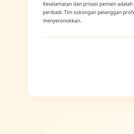
Keselamatan dan privasi pemain adalah
peribadi. Tim sokongan pelanggan pro
menyeronokkan.