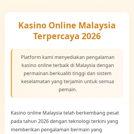
Kasino Online Malaysia
Terpercaya 2026
Platform kami menyediakan pengalaman
kasino online terbaik di Malaysia dengan
permainan berkualiti tinggi dan sistem
keselamatan yang terjamin untuk semua
pemain.
Kasino online Malaysia telah berkembang pesat
pada tahun 2026 dengan teknologi terkini yang
memberikan pengalaman bermain yang