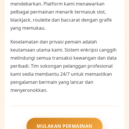
mendebarkan. Platform kami menawarkan
pelbagai permainan menarik termasuk slot,
blackjack, roulette dan baccarat dengan grafik
yang memukau.
Keselamatan dan privasi pemain adalah
keutamaan utama kami. Sistem enkripsi canggih
melindungi semua transaksi kewangan dan data
peribadi. Tim sokongan pelanggan profesional
kami sedia membantu 24/7 untuk memastikan
pengalaman bermain yang lancar dan
menyeronokkan.
MULAKAN PERMAINAN