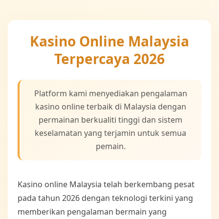
Kasino Online Malaysia
Terpercaya 2026
Platform kami menyediakan pengalaman
kasino online terbaik di Malaysia dengan
permainan berkualiti tinggi dan sistem
keselamatan yang terjamin untuk semua
pemain.
Kasino online Malaysia telah berkembang pesat
pada tahun 2026 dengan teknologi terkini yang
memberikan pengalaman bermain yang