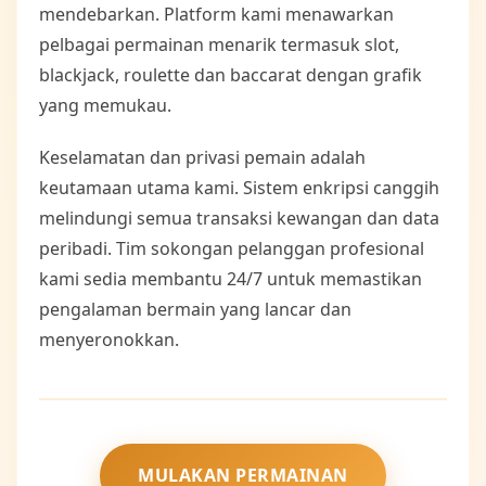
mendebarkan. Platform kami menawarkan
pelbagai permainan menarik termasuk slot,
blackjack, roulette dan baccarat dengan grafik
yang memukau.
Keselamatan dan privasi pemain adalah
keutamaan utama kami. Sistem enkripsi canggih
melindungi semua transaksi kewangan dan data
peribadi. Tim sokongan pelanggan profesional
kami sedia membantu 24/7 untuk memastikan
pengalaman bermain yang lancar dan
menyeronokkan.
MULAKAN PERMAINAN