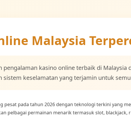
nline Malaysia Terper
 pengalaman kasino online terbaik di Malaysia 
an sistem keselamatan yang terjamin untuk sem
ng pesat pada tahun 2026 dengan teknologi terkini yang
 pelbagai permainan menarik termasuk slot, blackjack, ro