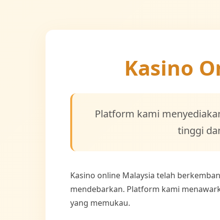
Kasino O
Platform kami menyediakan
tinggi d
Kasino online Malaysia telah berkemba
mendebarkan. Platform kami menawarkan
yang memukau.