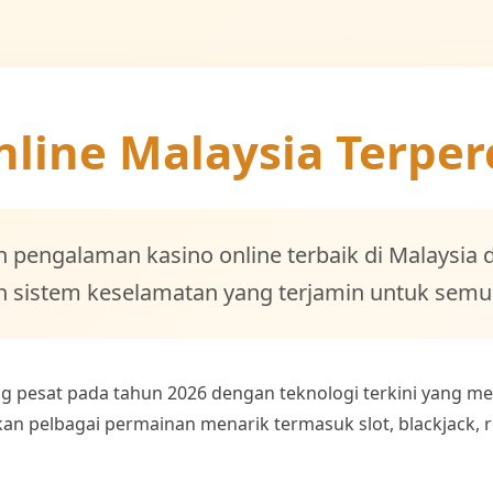
nline Malaysia Terper
 pengalaman kasino online terbaik di Malaysia 
an sistem keselamatan yang terjamin untuk sem
ng pesat pada tahun 2026 dengan teknologi terkini yang
 pelbagai permainan menarik termasuk slot, blackjack, ro