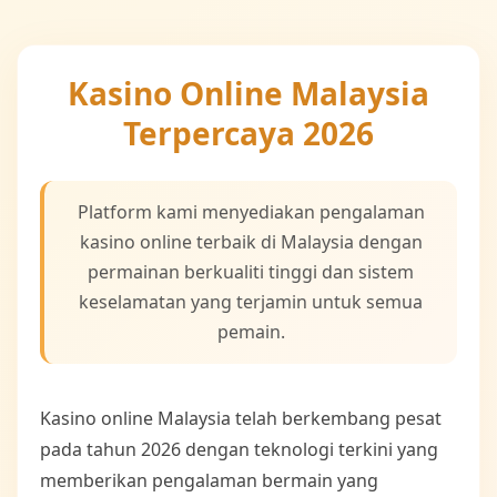
Kasino Online Malaysia
Terpercaya 2026
Platform kami menyediakan pengalaman
kasino online terbaik di Malaysia dengan
permainan berkualiti tinggi dan sistem
keselamatan yang terjamin untuk semua
pemain.
Kasino online Malaysia telah berkembang pesat
pada tahun 2026 dengan teknologi terkini yang
memberikan pengalaman bermain yang