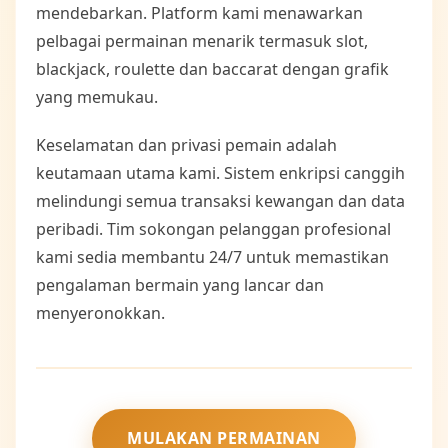
mendebarkan. Platform kami menawarkan
pelbagai permainan menarik termasuk slot,
blackjack, roulette dan baccarat dengan grafik
yang memukau.
Keselamatan dan privasi pemain adalah
keutamaan utama kami. Sistem enkripsi canggih
melindungi semua transaksi kewangan dan data
peribadi. Tim sokongan pelanggan profesional
kami sedia membantu 24/7 untuk memastikan
pengalaman bermain yang lancar dan
menyeronokkan.
MULAKAN PERMAINAN