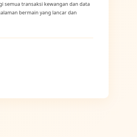
gi semua transaksi kewangan dan data
galaman bermain yang lancar dan