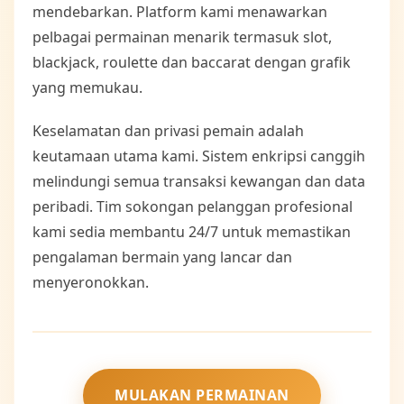
mendebarkan. Platform kami menawarkan
pelbagai permainan menarik termasuk slot,
blackjack, roulette dan baccarat dengan grafik
yang memukau.
Keselamatan dan privasi pemain adalah
keutamaan utama kami. Sistem enkripsi canggih
melindungi semua transaksi kewangan dan data
peribadi. Tim sokongan pelanggan profesional
kami sedia membantu 24/7 untuk memastikan
pengalaman bermain yang lancar dan
menyeronokkan.
MULAKAN PERMAINAN