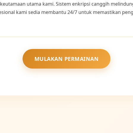
 keutamaan utama kami. Sistem enkripsi canggih melindun
fesional kami sedia membantu 24/7 untuk memastikan pen
MULAKAN PERMAINAN