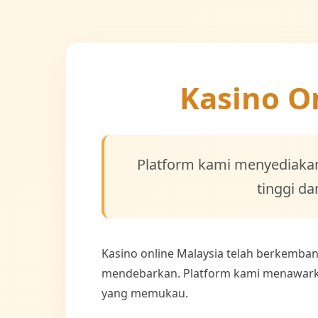
Kasino O
Platform kami menyediakan
tinggi d
Kasino online Malaysia telah berkemba
mendebarkan. Platform kami menawarkan
yang memukau.