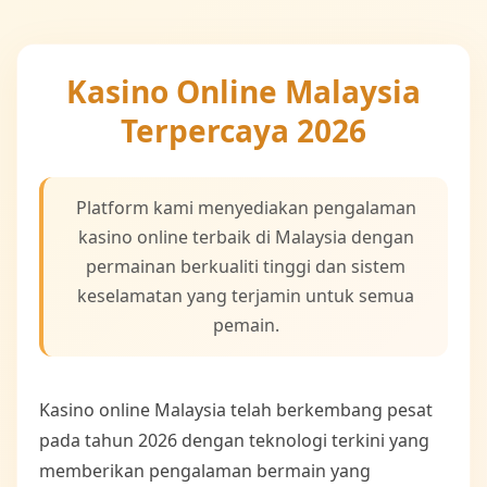
Kasino Online Malaysia
Terpercaya 2026
Platform kami menyediakan pengalaman
kasino online terbaik di Malaysia dengan
permainan berkualiti tinggi dan sistem
keselamatan yang terjamin untuk semua
pemain.
Kasino online Malaysia telah berkembang pesat
pada tahun 2026 dengan teknologi terkini yang
memberikan pengalaman bermain yang