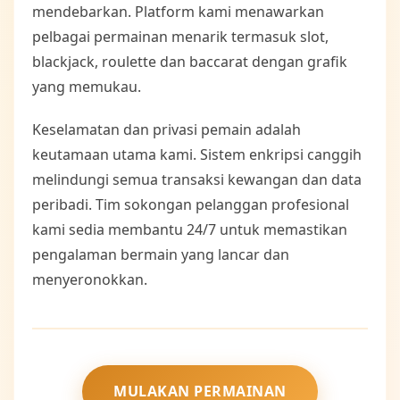
mendebarkan. Platform kami menawarkan
pelbagai permainan menarik termasuk slot,
blackjack, roulette dan baccarat dengan grafik
yang memukau.
Keselamatan dan privasi pemain adalah
keutamaan utama kami. Sistem enkripsi canggih
melindungi semua transaksi kewangan dan data
peribadi. Tim sokongan pelanggan profesional
kami sedia membantu 24/7 untuk memastikan
pengalaman bermain yang lancar dan
menyeronokkan.
MULAKAN PERMAINAN