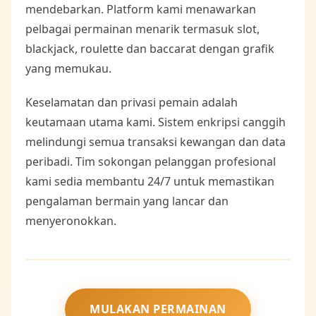
mendebarkan. Platform kami menawarkan
pelbagai permainan menarik termasuk slot,
blackjack, roulette dan baccarat dengan grafik
yang memukau.
Keselamatan dan privasi pemain adalah
keutamaan utama kami. Sistem enkripsi canggih
melindungi semua transaksi kewangan dan data
peribadi. Tim sokongan pelanggan profesional
kami sedia membantu 24/7 untuk memastikan
pengalaman bermain yang lancar dan
menyeronokkan.
MULAKAN PERMAINAN