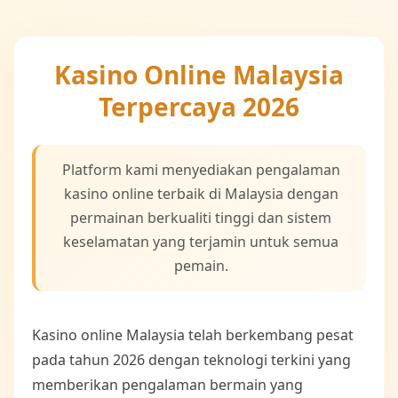
Kasino Online Malaysia
Terpercaya 2026
Platform kami menyediakan pengalaman
kasino online terbaik di Malaysia dengan
permainan berkualiti tinggi dan sistem
keselamatan yang terjamin untuk semua
pemain.
Kasino online Malaysia telah berkembang pesat
pada tahun 2026 dengan teknologi terkini yang
memberikan pengalaman bermain yang