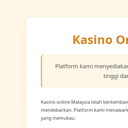
Kasino O
Platform kami menyediakan
tinggi d
Kasino online Malaysia telah berkemba
mendebarkan. Platform kami menawarkan
yang memukau.