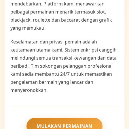
mendebarkan. Platform kami menawarkan
pelbagai permainan menarik termasuk slot,
blackjack, roulette dan baccarat dengan grafik
yang memukau.
Keselamatan dan privasi pemain adalah
keutamaan utama kami. Sistem enkripsi canggih
melindungi semua transaksi kewangan dan data
peribadi. Tim sokongan pelanggan profesional
kami sedia membantu 24/7 untuk memastikan
pengalaman bermain yang lancar dan
menyeronokkan.
MULAKAN PERMAINAN