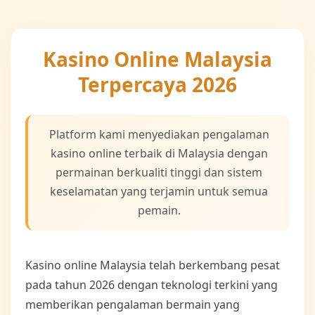
Kasino Online Malaysia
Terpercaya 2026
Platform kami menyediakan pengalaman
kasino online terbaik di Malaysia dengan
permainan berkualiti tinggi dan sistem
keselamatan yang terjamin untuk semua
pemain.
Kasino online Malaysia telah berkembang pesat
pada tahun 2026 dengan teknologi terkini yang
memberikan pengalaman bermain yang